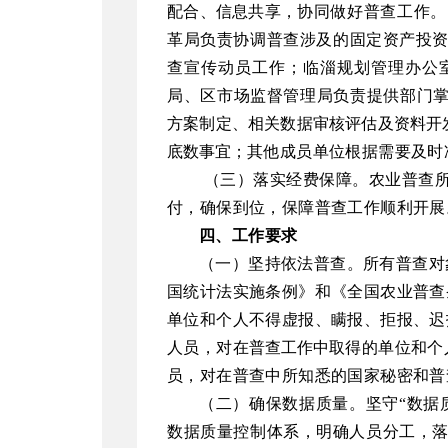
配合、信息共享，
协
同
做好普查工作。
革
局
负责协调
普查
涉及
的
固定资产投
查宣传动员
工作；
临淄规划管理办公
局、
区
市场
监督管理
局负责提供部门
方案制定、相关数据审核评估及资料开
底数事宜；
其他成员单位根据需要及时
（三）落实
经费
保障。
农业普查
付，确保到位
，保障普查工作顺利开展
四
、
工作要求
（一）
坚持
依法普查。
所有普查对
国统计法实施条例
》和
《全国农业普查
单位和个人不得虚报、瞒报、拒报、迟
人员，对在
普查工作中
取得的单位和个
员，对在普查中所知悉的国家秘密和普
（二）
确保
数据质量。
坚守“数据
数据质量控制体系，
明确人员分工，