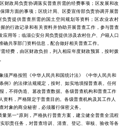
区
财政局负责协调落实普查所需的经费事项；
区
发展
和
改
资保障方面的事项
；
区
统计局、
区
委宣传部负责协调开展普
室负责提供普查所需的国土空间规划
等
资料
；
区
农业农
村
掌握的行政记录和有关资料并协助开展普查工作
，参与普查
发应用等；
临淄公安分局
负责提供涉及农村住户、户籍人口
准确共享部门资料信息，配合做好相关普查工作。
所需经费，由
区
财政负担，列入相应年度财政预算，按时拨
。
象须严格按照《中华人民共和国统计法》
《中华人民共和
条例》的
法律法规
规定，按时、如实地填报普查表。任何
报，不得伪造、篡改普查数据。
各级普查机构和普查工作
人资料，严格限定于普查目的。各级普查机构及其工作人
查对象的商业秘密，必须履行保密义务。
质量第一”原则，严格执行普查方案，建立健全普查全流程
落实职责任务，对普查培训、
清查
、登记、审核、验收等各