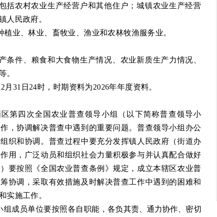
包括农村农业生产经营户和其他住户；城镇农业生产经营
镇人民政府。
种植业、林业、畜牧业、渔业和农林牧渔服务业。
产条件、粮食和大食物生产情况、农业新质生产力情况、
等。
2月31日24时
，
时期资料为2026年年度资料。
淄区
第四次全国农业普查领导小组
（以下简称普查领导小
工作，协调解决普查中
遇到
的重要问题。
普查
领导小组办公
的组织和协调。
普查过程中要充分
发挥镇
人民
政府
（
街道办
的作用，广泛动员和组织社会力量积极参与并认真配合做好
处
）
要按照《全国农业普查条例》规定，成立本辖区农业普
统筹协调，采取有效措施及时解决普查工作中遇到的困难和
和实施工作。
小组成员单位
要
按照各自职能，
各负其责、通力协作、密切