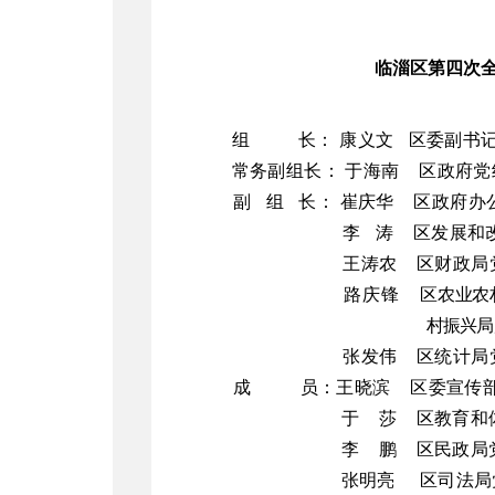
临淄区第四次
组 长
：
康义文 区委副书
常务副组长：
于海南 区政府党
副 组 长
：
崔庆华 区政府办
李
涛 区
发展和
王涛农 区财政局
路庆锋
区
农业农
村振兴局
张发伟
区统计局
成 员
：
王晓滨
区委宣传
于
莎
区教育和体
李
鹏 区民政局
张明亮
区
司法局