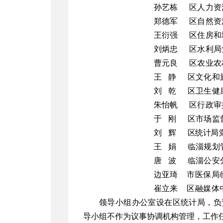
孙艺栋
区
人力资
郑德军 区自然资
王衍强
区
住
房和
刘炳忠
区
水利局
曹元良
区农业农村
王
静
区
文化和
刘
乾
区
卫生健
朱怡帆 区行政审
于
刚
区市场监
刘 辉
区统计局
王 娟 临淄规划
唐
波 临淄公安
边亚琦
市医保局
崔立来 区融媒体
领导小组办公室设在
区
统计局，
负
导小组不作为议事协调机构管理，工作