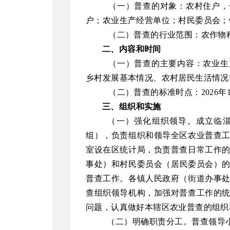
（一）普查的对象：农村住户，
户；农业生产经营单位；村民委员会；
（二）普查的行业范围：农作物
二、内容和时间
（一）
普查的主要内容：农业生
乡村发展基本情况、农村居民生活情况
（
二
）
普查的标准时点：2026年1
三、组织和实施
（一）强化
组织
领导。
成立
临
组）
，负责组织和领导全
区
农业普查
室设在
区
统计局，负责普查日常工作
事处
）
和村民委员会
（
居民委员会
）
普查工作。各镇
人民政府（街道
办事
查组织领导机构，加强对普查工作的
问题
，
认真做好本辖区农业普查的组织
（二）明确职责分工。
普查
领导