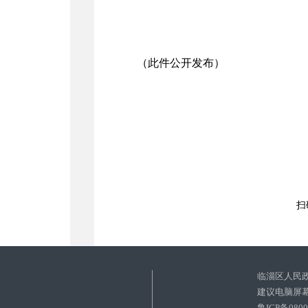
（此件公开发布）
扫
临淄区人民
建议电脑屏幕
鲁ICP备080