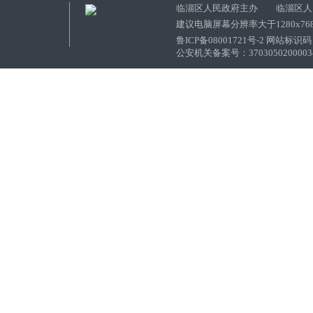
临淄区人民政府主办 临淄区人
建议电脑屏幕分辨率大于1280x76
鲁ICP备08001721号-2 网站标识码：
公安机关备案号：37030502000