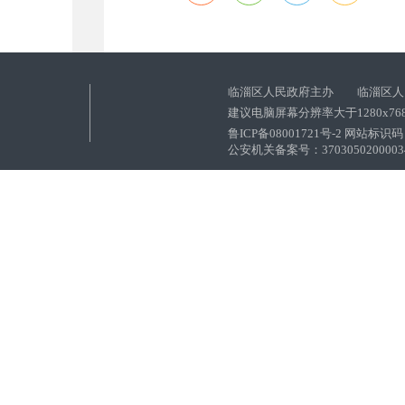
临淄区人民政府主办 临淄区人
建议电脑屏幕分辨率大于1280x76
鲁ICP备08001721号-2 网站标识码：
公安机关备案号：37030502000