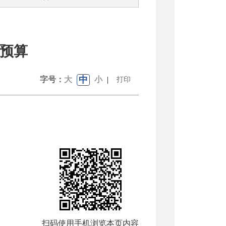
位预算
中
字号：
大
小
|
打印
扫码使用手机浏览本页内容