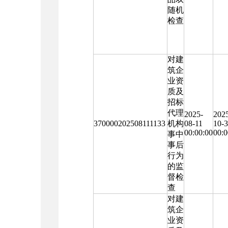
随机
检查
对建
筑企
业资
质及
招标
代理
2025-
202
370000202508111133
机构
08-11
10-
00:00:00
00:0
事中
事后
行为
的监
督检
查
对建
筑企
业资