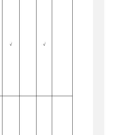
√
√
场