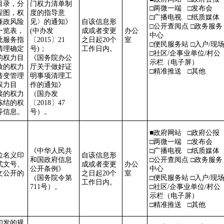
目录，分
门权力清单制
□两微一端 □发布会
程图，权
度的指导意
□广播电视 □纸质媒体
廉政风险
见〉的通知》
自该信息形
□公开查阅点 □政务服务
一览表，
(中办发
成或者变更
办公
中心
批服务指
〔2015〕21
之日起
20个
室
□便民服务站 □入户/现
清理确定
号)；
工作日内。
□社区/企事业单位/村公
的权力目
《国务院办公
示栏（电子屏）
放的权力
厅关于做好证
□精准推送 □其他
转变管理
明事项清理工
权力目
作的通知》
接的权力
（国办发
冻结的权
〔
2018〕47
等信息。
号）。
■政府网站 □政府公报
□两微一端 □
发布会
《中华人民共
□广播电视 □纸质媒体
位名义印
自该信息形
和国政府信息
□公开查阅点 □政务服务
式文号、
成或者变更
办公
公开条例》
中心
文公开的
之日起
20个
室
（国务院令第
□便民服务站 □入户/现
工作日内。
711号）。
□社区/企事业单位/村公
示栏（电子屏）
□精准推送 □其他
印发的规