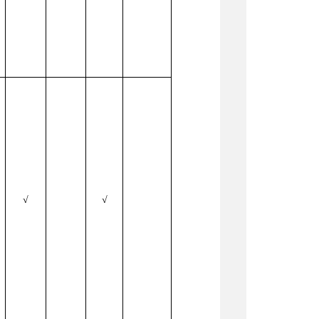
√
√
场