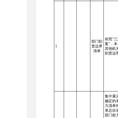
依照
“
部门职
案”，
5
责边界
其他机
清单
职责边
集中展
确定的
力清单
单总目
部门权