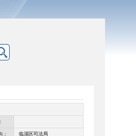
：
临淄区司法局
构：