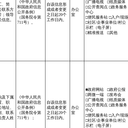
《中华人民共
□广播电视 □纸质媒体
工、简
自该信息形
和国政府信息
□公开查阅点 □政务服务
公联系方
成或者变更
办公
公开条例》
中心
片；
领导
之日起
20个
室
（国务院令第
□便民服务站 □入户/现
关信息。
工作日内。
711号）。
□社区/企事业单位/村公
示栏（电子屏）
□精准推送 □其他
■政府网站 □政府公报
□两微一端 □发布会
构及下属
《中华人民共
□广播电视 □纸质媒体
置、职
和国政府信息
自该信息形
□公开查阅点 □政务服务
公地址、
公开条例》
成或者变更
办公
中心
间、联系
（国务院令第
之日起
20个
室
□便民服务站 □入户/现
负责人姓
711号）；
工作日内。
□社区/企事业单位/村公
示栏（电子屏）