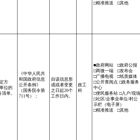
□精准推送 □其他
■政府网站 □政府公报
□两微一端 □发布会
《中华人民共
□广播电视 □纸质媒体
和国政府信息
自该信息形
三定方
□公开查阅点 □政务服务
公开条例》
成或者变更
政工
本单位的
中心
（国务院令第
之日起
20个
科
务清单。
□便民服务站 □入户/现
711号）；
工作日内。
□社区/企事业单位/村公
示栏（电子屏）
□精准推送 □其他