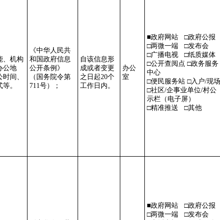
■政府网站 □政府公报
□两微一端 □发布会
《中华人民共
□广播电视 □纸质媒体
能、机构
和国政府信息
自该信息形
□公开查阅点 □政务服务
办公地
公开条例》
成或者变更
办公
中心
公时间、
（国务院令第
之日起
20个
室
□便民服务站 □入户/现
式等。
711号）；
工作日内。
□社区/企事业单位/村公
示栏（电子屏）
□精准推送 □其他
■政府网站 □政府公报
□两微一端 □发布会