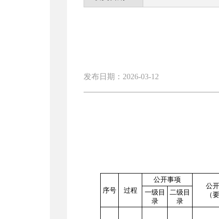
发布日期：2026-03-12
公开事项
公
序号
过程
一级目
二级目
（
录
录