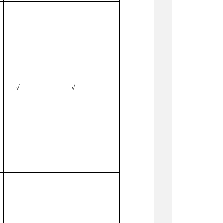
√
√
场