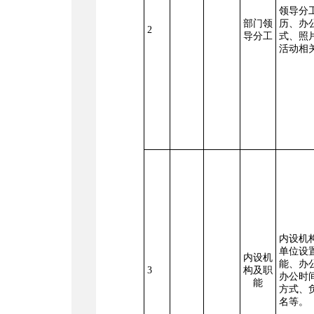
领导分
部门领
历、办
2
导分工
式、照
活动相
内设机
单位设
内设机
能、办
3
构及职
办公时
能
方式、
名等。