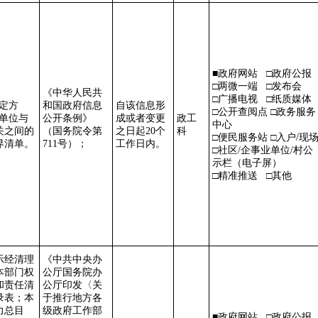
■政府网站 □政府公报
□两微一端 □发布会
《中华人民共
□广播电视 □纸质媒体
三定方
和国政府信息
自该信息形
□公开查阅点 □政务服务
本单位与
公开条例》
成或者变更
政工
中心
关之间的
（国务院令第
之日起
20个
科
□便民服务站 □入户/现
界清单。
711号）；
工作日内。
□社区/企事业单位/村公
示栏（电子屏）
□精准推送 □其他
示经清理
《中共中央办
本部门权
公厅国务院办
和责任清
公厅印发〈关
录表；本
于推行地方各
力总目
级政府工作部
■政府网站 □政府公报