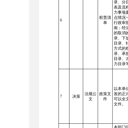
录、分
表及流
力事项
权责清
点情况
6
单
行政审
南；经
的取消
录、下
目录、
方式的
录、承
目录、
力目录
以本单
法规公
政策文
发的正
7
决策
文
件
可以全
文件。
本部门