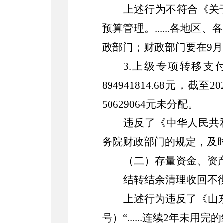
上述行为不符合
《
关
预算管理
。
......
各地区、各
政部门；财政部门要在
9
月
3.
上级专项转移支
894941814.68
元，截至
20
50629064
元未分配。
违反了《中华人民共
务院财政部门的规定，及
（二）
存量资金、资
结转结余清理收回不
上述行为违反了
《山
号）
“
......
连续
2
年未用完的