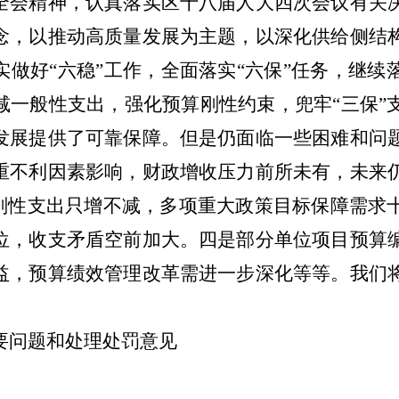
全会精神，认真落实区十八届人大
四
次会议有关
念，以推动高质量发展为主题，以深化供给侧结
实做好
“
六稳
”
工作，全面落实
“
六保
”
任务，继续
减一般性支出，强化预算刚性约束，兜牢
“
三保
”
发展提供了可靠保障。但是仍面临一些困难和问
重不利因素影响，财政
增收
压力前所未有
，未来
刚性支出
只增不减
，多项重大政策目标保障需求
位
，
收支矛盾空前加大。四是部分单位项目
预算
益，预算绩效管理改革需进一步深化等等。我们
要问题和处理处罚意见
。