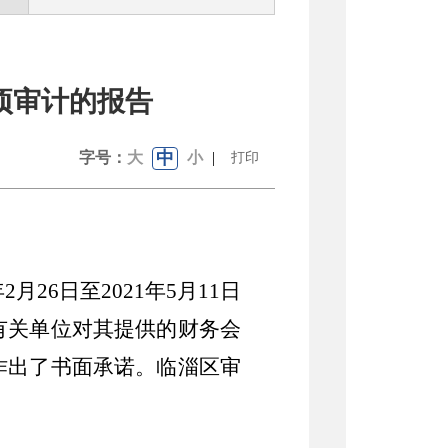
项审计的报告
中
字号：
大
小
|
打印
年
2
月
26
日至
2021
年
5
月
11
日
有关单位对其提供的财务会
作出了书面承诺。临淄区审