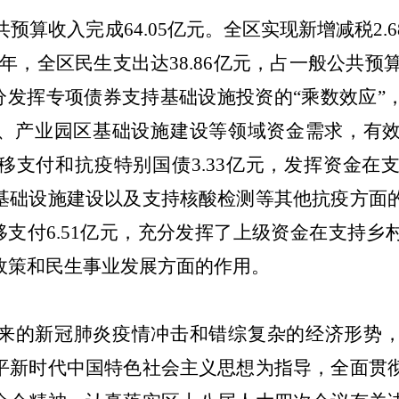
共预算收入完成
64.05
亿元。全区实现新增减税
2.6
年，全区民生支出达
38.86
亿元，占一般公共预
分发挥专项债券
支持
基础设施投资的
“
乘数效应
”
、产业
园区
基础设施建设等领域资金需求，有
移支付和抗疫特别国债
3.33
亿元，发挥资金在
基础设施建设以及支持核酸检测等其他抗疫方面
移支付
6.51
亿元，充分发挥了上级资金在支持乡
政策和民生事业发展方面的作用。
来的新冠肺炎疫情冲击和错综复杂的经济形势
平新时代中国特色社会主义思想为指导，全面贯