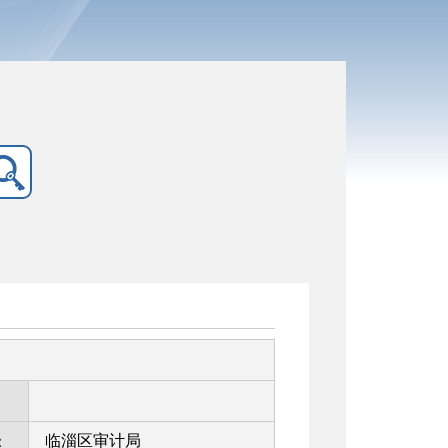
临淄区审计局
：