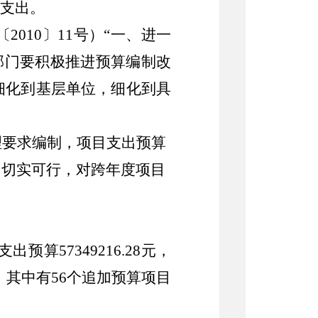
支出。
〔
2010
〕
11
号）
“
一、进一
部门要积极推进预算编制改
细化到基层单位，细化到具
理要求编制，项目支出预算
目切实可行，对跨年度项目
支出预算
57349216.28
元
，
，其中有
56
个
追加预算
项目