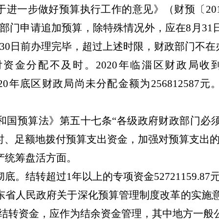
于进一步做好预算执行工作的意见
》（财预〔
20
部门申请追加预算，除特殊情况外，应在
8
月
31
30
日前办理完毕，超过上述时限，财政部门不在
付资金分配不及时。
2020
年临淄区财政局收
20
年底区财政局
尚
未分配
金额为
256812587
元
和国预算法》第五十七条
“
各级政府财政部门必
时、足额地拨付预算支出资金，加强对预算支出
产统筹盘活方面。
彻底。
结转超过
1
年以上的专项资金
52721159.87
东省人民政府关于深化预算管理制度改革的实施
结转资金，应作为结余资金管理，其中地方一般