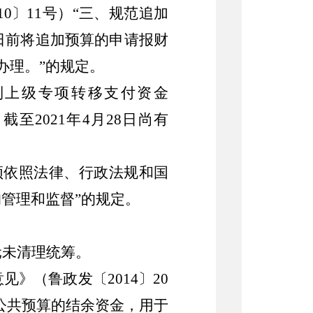
10
〕
11
号）
“
三
、
规范追加
日前将追加预算的申请报财
办理
。
”
的规定。
到上级专项转移支付资金
。
截至
2021
年
4
月
28
日尚有
须依照法律、行政法规和国
的管理和监督
”
的规定。
元未清理统筹。
意见》（鲁政发〔
2014
〕
20
公共预算的结余资金，用于