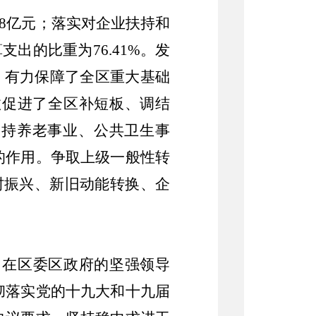
8
亿元；落实对企业扶持和
算支出的比重为
76.41%
。
发
，有力保障了全区重大基础
效促进了全区补短板、调结
支持养老事业、公共卫生事
的作用。争取上级一般性转
村振兴、新旧动能转换、企
，在区委
区政府
的坚强领导
彻落实党的十九大和十九届