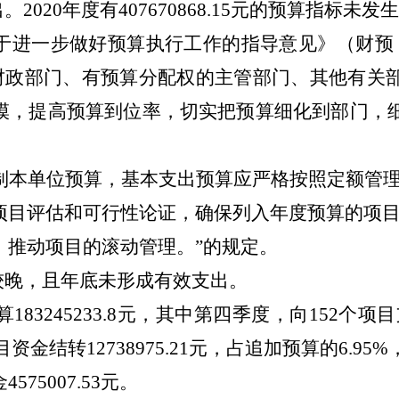
出
。
2020
年度有
407670868.15
元的预算指标未发生
于进一步做好预算执行工作的指导意见》（财预
财政部门、有预算分配权的主管部门、其他有关
模，提高预算到位率，切实把预算细化到部门，
制本单位预算，基本支出预算应严格按照定额管
项目评估和可行性论证，确保列入年度预算的项
，推动项目的滚动管理。
”
的规定。
较晚，且年底未形成有效支出。
算
183245233.8
元，其中
第四季度，向
152
个项目
目资金
结转
12738975.21
元，占追加预算的
6.95
%
金
4575007.53
元。