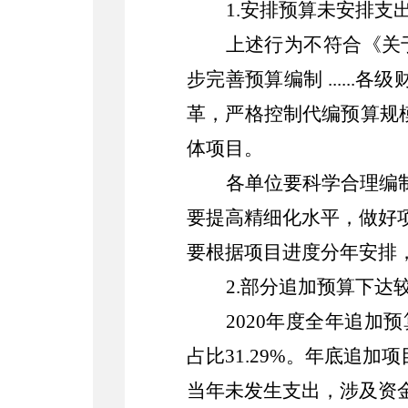
1.
安排预算未安排支
上述行为不符合《关
步完善预算编制
......
各级
革，严格控制代编预算规
体项目。
各单位要科学合理编
要提高精细化水平，做好
要根据项目进度分年安排
2.
部分追加预算下达
20
20
年
度全年追加预
占比
31.29%
。
年底
追加项
当年未发生支出，涉及资