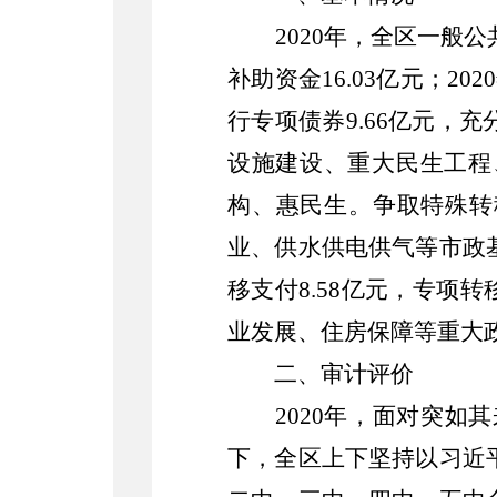
2020
年，全区一般公
补助资金
16.03
亿元；
2020
行专项债券
9.66
亿元，充
设施建设、重大民生工程
构、惠民生。争取特殊转
业、供水供电供气等市政
移支付
8.58
亿元，专项转
业发展、住房保障等重大
二、
审计评价
2020
年，面对突如其
下，全区上下坚持以习近