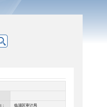
：
临淄区审计局
构：