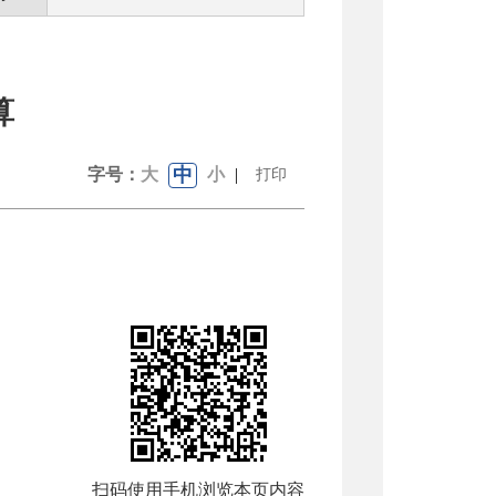
算
中
字号：
大
小
|
打印
扫码使用手机浏览本页内容