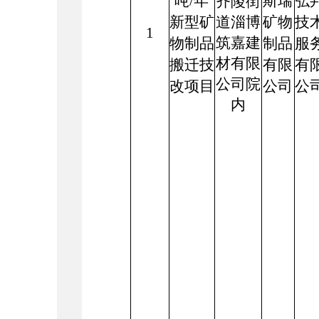
吨
/年
斯瑞
弘
齐陵街
新型矿
矿物
技
道淄博
1
物制品
筑嘉建
制品
服
材有限
搬迁技
有限
有
公司院
改项目
公司
公
内