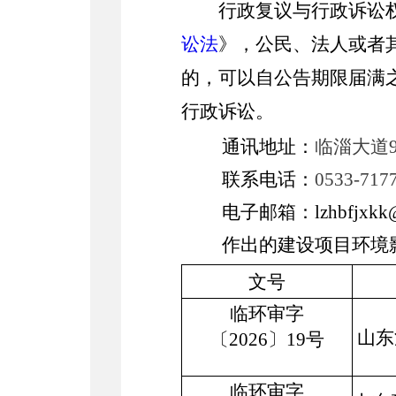
行政复议与行政诉讼权
讼法
》，公民、法人或者
的，可以自公告期限届满
行政诉讼。
通讯地址：
临淄大道
联系电话：
0533-
717
电子邮箱：
lzhbfjxkk
作出的建设项目环境
文号
临环审字
山东
〔
2026〕19号
临环审字