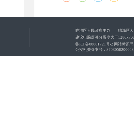
临淄区人民政府主办 临淄区人
建议电脑屏幕分辨率大于1280x76
鲁ICP备08001721号-2 网站标识码：
公安机关备案号：37030502000