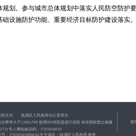
体规划。参与城市总体规划中落实人民防空防护
基础设施防护功能、重要经济目标防护建设落实
政府主办 临淄区人民政府办公室承办
使
分辨率大于1280x768 使用IE9浏览器进行浏览 未经授权禁止镜像
01721号-2 网站标识码：3703050010
：37030502000034 中文域名：临淄区人民政府.政务