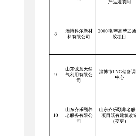
产品灌装间
淄博科尔新材
2000
吨
/
年高苯乙
8
料有限公司
胶项目
山东诚意天然
淄博市
LNG
储备调
9
气利用有限公
中心
司
山东齐乐颐养
山东齐乐颐养老服
10
老服务有限公
项目既有建筑改
司
（变更）