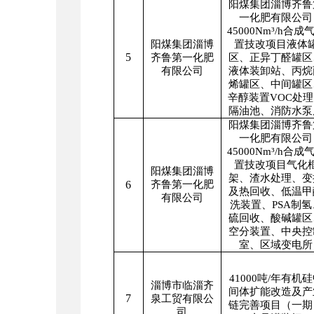
阳煤集团淄博齐鲁
一化肥有限公司
45000Nm
³
/h
合成
阳煤集团淄博
置技改项目液体
5
齐鲁第一化肥
区、正异丁醛罐区
有限公司
液体装卸站、丙烷
烯罐区、中间罐区
辛醇装置
VOC
处理
隔油池、消防水泵
阳煤集团淄博齐鲁
一化肥有限公司
45000Nm
³
/h
合成
置技改项目气化
阳煤集团淄博
架、渣水处理、变
6
齐鲁第一化肥
及热回收、低温甲
有限公司
洗装置、
PSA
制氢
硫回收、酸碱罐区
空分装置、中央控
室、区域变电所
41000
吨
/
年有机硅
淄博市临淄齐
间体扩能改造及产
7
泉工贸有限公
链完善项目（一期
司