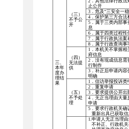
2．其他法律行政法
止公开
3．危及“三安全一稳
（三）
4．保护第三方合法
不予公
5．属于三类内部事
开
息
6．属于四类过程性
7．属于行政执法案
8．属于行政查询事
1．本机关不掌握相
府信息
（四）
2．没有现成信息需
三、
无法提
行制作
本年
供
3．补正后申请内容
度办
明确
理结
1．信访举报投诉类
果
2．重复申请
（五）
3．要求提供公开出
不予处
4．无正当理由大量
理
申请
5．要求行政机关确
重新出具已获取信
1.申请人无正当理
不补正、行政机关