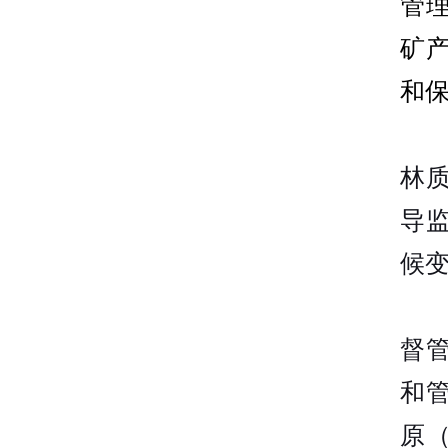
管
矿
和
林
导
候
督
和
原