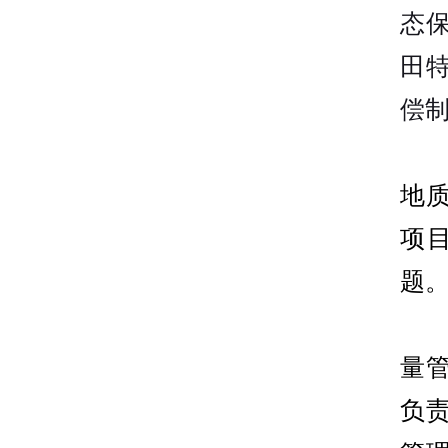
态
田
偿
地
项
题
量
负