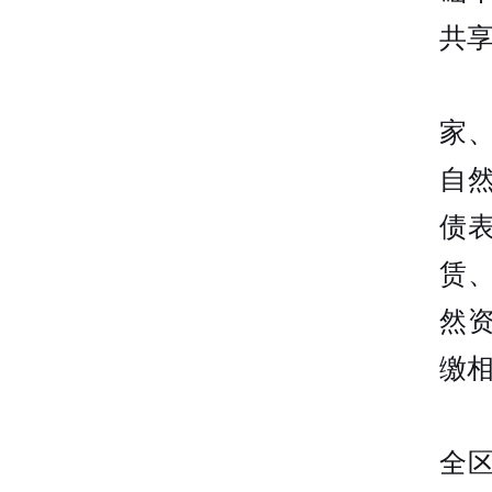
共
家
自
债
赁
然
缴
全