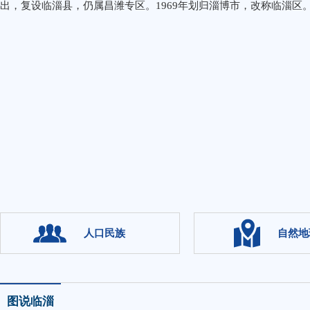
出，复设临淄县，仍属昌潍专区。1969年划归淄博市，改称临淄区
人口民族
自然地
图说临淄