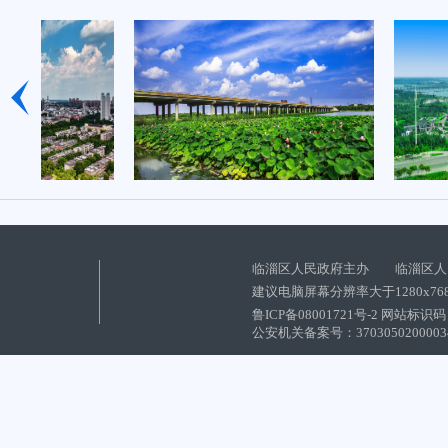
临淄区人民政府主办 临淄区人
建议电脑屏幕分辨率大于1280x76
鲁ICP备08001721号-2 网站标识码：
公安机关备案号：37030502000