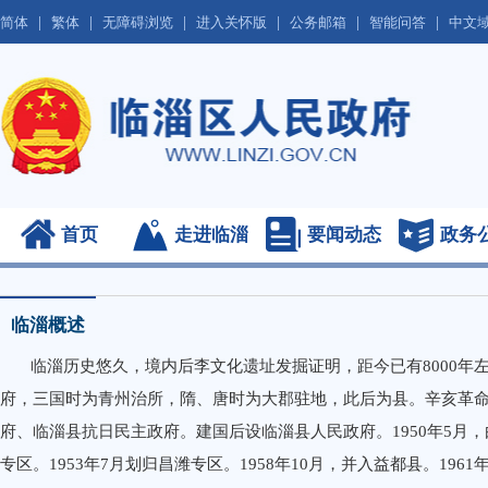
|
|
|
|
|
|
简体
繁体
无障碍浏览
进入关怀版
公务邮箱
智能问答
中文
首页
走进临淄
要闻动态
政务
临淄概述
临淄历史悠久，境内后李文化遗址发掘证明，距今已有8000年
府，三国时为青州治所，隋、唐时为大郡驻地，此后为县。辛亥革
府、临淄县抗日民主政府。建国后设临淄县人民政府。1950年5月
专区。1953年7月划归昌潍专区。1958年10月，并入益都县。1961