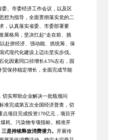
省委、市委经济工作会议，以及区
思想为指导，全面贯彻落实党的二
求，认真落实省委、市委部署要
发展格局，坚决扛起
“走在前、挑
全力以赴拼经济、强动能、抓统筹、保
国式现代化建设上迈出坚实步伐。
石化因素同口径
增长
4.5
%
左右
，
固
外贸保持稳定增长，
全面完成节能
，
切实帮助企业解决一批瓶颈问
标准完成第五次全国经济普查，切
重点项目完成投资
170
亿元，项目开
、煤耗
、污染物
专项指标。精准开
。
三
是持续释放消费潜力。
开展
传
房展
等促消费活动
，
稳定大宗商品