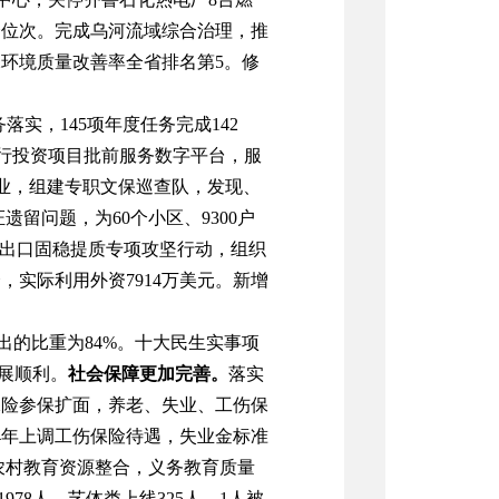
个位次。完成乌河流域综合治理，推
水环境质量改善率全省排名第
5
。修
务落实，
145
项
年度
任务完成
142
运行投资项目批前服务数字平台，服
业，
组建专职文保巡查队，发现、
证
遗留问题
，为
60
个小区、
9300
户
出口固稳提质专项攻坚行动，
组织
个
，
实际利用外资
7914
万美元
。
新增
出的比重为
84
%
。
十大民生实事项
展顺利。
社会保障
更加完善
。
落实
保险
参保扩面，养老、失业、工伤保
4
年上调工伤保险待遇，失业金标准
农村教育资源整合，义务教育质量
1978
人，艺体类上线
325
人，
1
人被