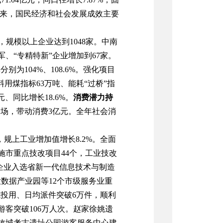
来，国民经济和社会发展成效主要
，
规模以上企业
达到
1048
家
。
中南
军、
“
专精特新
”
企业增加到
67
家。
率
分别为
104%
、
108.6%
。
强化项目
料用煤指标
63
万吨
、
能耗
“
过桥
”
指
元、同比增长
18.6%
。
消费
潜
力持
余场
，带动消费
3
亿元
。全年
社会消
，规上
工业增加值增
长
8
.2
%
。
全面
施市重点技改项目
44
个
，工业技改
企业入选省新一代信息技术与制造
大数据产业园等
12
个
市级服务业重
成投用
、
日均派件
突破
6
万件
，
顺利
游客
突破
106
万人次
。
赵家徐姚遗
故城考古遗址公园游客服务中心建