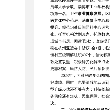
清华大学录取。
淄博市工业学校构
项第一名。
卫生事业健康发展
。
区
医共体中心药房、消毒供应中心和
提升。
规范
14
处日间照料中心运营
张
。
托育机构达到
31
家、托位数
达
成城市书房、阅读吧
6
处，改造提升
燕在杭州亚运会中斩获
3
金
1
银，临
镇村三级调解组织
497
个
，
信访积
款处置攻坚，积极稳妥化解重点企
史志档案、民防人防、民兵预备役
2023
年，面对严
峻复杂的国
好成绩。同时，也要清醒地
认识
到
型升级步伐还不够有力；科技创新
务供给
还有短板，
民生保障
、
社会
决。
二、2024年经济社会发展