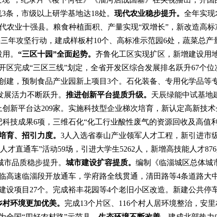
线
3
条，市级
以上
研学基地
达
18
处
。
现代农业稳步提升。
全年实现
代农业十强县。
粮食种植面积、产量
实现
“双增长”，新改造高标
兴三年攻坚行动，建成样板村
10
个、高标准示范园
6
处，蔬菜总产
投用。
“三区十园”
全面起势。
齐鲁化工区
实现扩区，新增建设用
开区完成
“
三区三线
”
划定，全省开发区综合发展
排名
跃升
67
个位
创建，预制食品产业园新上项目
3
个。
石化装备、专用化学品等
发展
活力不断跃升
。
推进创新平台提质升级。
天辰绿能中试基地
上创新平台达
209
家。实施科技型企业梯次培育，新认定高新技术
记科技成果
6
项，三维石化
“
化工行业酸性废气的资源回收及高值
培育、招引力度。
3
人入选省泰山产业领军人才工程，新引进
市
人才直通车
”
活动
59
场，引进大学生
5
2
62
人，新增高技能人才
876
城市品质稳步提升
。
城市建设扩容提质。
编制
《临淄城区总体城
临高速
临淄段
开放通车
，
学府路全线贯通，
清田路等
4
条
道路大
建设项目
27
个
。
完成裕丰花园等
4
个
老旧小区改造
。新建公共停
乡村环境更
加
优美
。
完成
13
个片区、
116
个村人居环境整治，安里
为全国“四好农村路”示范县。
生态
环境不断改善。
建成北部热力