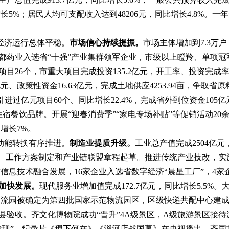
增长
5
%
；居民人均可支配收入
达到
48206
元，同比
增长
4.8
%
。一年
经济运行总体平稳
。
市场信心
持续提振。
市场主体
增加到
7.3
万户
都药业入选省
“十强”产业集群领军企业，
市级以上瞪羚、单项冠
项目
26
个，
市重大项目
完成投资
135.2
亿元，
开工率
、
投资完成
亿元、政策性资金
16.63
亿元
，
完成土地供应
4253.94
亩，
争
取省原
引进过亿元项目
60
个、同比增长
22.4%
，完成省外到位资金
105
亿
住宿餐饮品牌
。
开展
“
迎春消费季
”“
家电专场补贴
”
等促销活动
20
比增长
7%
。
动能转换有序推进
。
制造业提质升级。
工业总产值完成
25
04
亿元
、
工作方案
制定和
产业链联盟章程起草
。推进传统产业技改，
实
与
信息技术融合发展，
16
家企业入选省数字经济“晨星工厂”，
4
家
加快
发展
。
现代服务业增加值完成
172.7
亿元，同比增长
5.5%
。
物流园被确定为第四批国家示范物流园区，
区级快递共配中心
建
县验收
。
齐文化博物院成功
“
晋升
”4A
级景区，
A
级旅游景区
接待
发现
”
，纪录片《稷下何在》
《淄河店战国墓》
在央视播出
，齐国