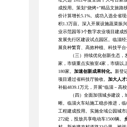
成投用。
策划
“
烧烤
+”
精品文旅路
价计算增长
5.1%
。
成功入选全省现
积
1.3
万亩。深入开展设施蔬菜振
业示范园等
3
个
数字农业
项目建成
发展先行区建设试点园区。
临淄经
展良种繁育、高效种植、科技平台
（三）持续优化创新生态，
家，
市级重点实验室
4
家，市级以
180
家。
加速创新成果转化。
新登
项目通过省科技厅验收。
加大人才
补贴
4839.1
万元，开展
“
临淄－高校
（四）全面加强城乡建设，
晰。
临淄火车站施工稳步推进
，
临
工程建成投用。
实施全域公园城市
272
处，投放共享电动车
1500
辆。
村。新改建
农村道路
33
公里，被评