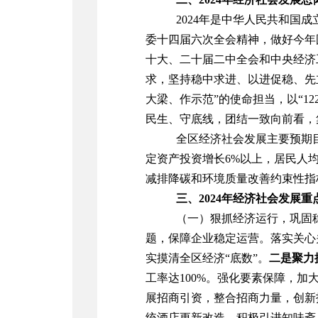
2024
年是中华人民共和国成
委十四届六次全会精神，做好
今年
十大、二十届二中全会和中央经济
求，坚持稳中求进、以进促稳、先
大梁、作示范”的使命担当，以“1
民生、守底线，团结一致向前看，
全区经济社会发展主要预期
定资产投资增长
6
%
以上
，
居民人
减排
降碳和环境质量改善
约束性指
三、2024年经济社会发展重
（一）狠抓经济运行，巩固
题，保障企业稳定运营。
落实关心
实摸清全区经济
“
底数
”
。
二
是聚力
工率达
100%
。强化要素保障，加
展招商引资，整合招商力量，创新
统酒店更新改造，
积极引进知味斋