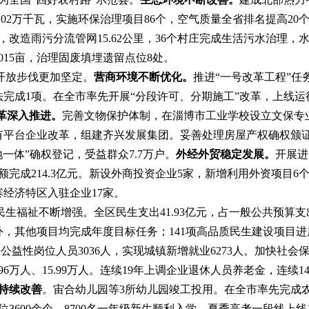
.02
万千瓦，实施环保治理项目
86
个，空气质量全省排名提高
20
，
改造
雨污分流管网
15.62
公里，
36
个村庄
完成
生活污水治理，
015
亩，
治理固废填埋
遗留点位
8
处
。
开放步伐更加坚定
。
营商环境不断优化。
推进
“
一号改革工程
”
任
法完成
1
项。
在全市率先开展
“分段许可、分期施工”改革，上线
革
深入推进
。
完善文物保护体制，在淄博市工业学校设立文保专
有平台企业改革，组建齐兴发展集团。妥善处理
房屋产权
确权颁
地一体”确权登记，受益群众
7.7
万户。
外经外贸
稳定发展。
开展
进
额
完
成
21
4.3
亿元。
新设外商投资企业
5
家，
新增
利用外资项目
6
寨经济特区入驻企业
17
家
。
民生福祉不断增强
。
全区
民生支出
41.93
亿元，占一般公共预算支
外，其他项目均完成年度目标任务；
141
项高品质民生建设项目进
乡公益性岗位人员
3036
人，实现城镇新增就业
6273
人。
加快社会
96
万人、
15.99
万人。连续
19
年上调企业退休人员养老金，连续
1
持续改善
。宙合幼儿园
等
3
所
幼儿园竣工投用
。在全市率先完成
位
3600
余个，
8700
名一年级新生顺利入学。夏季高考一段线上线