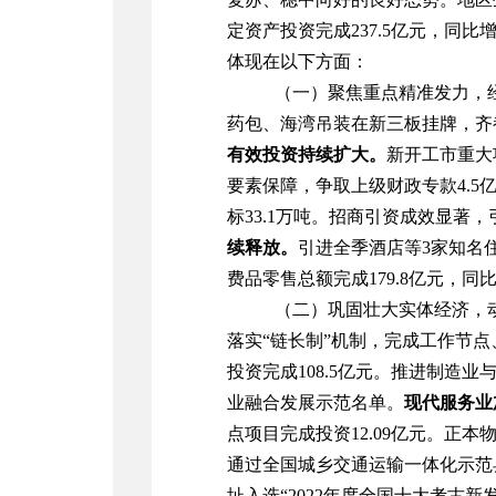
定资产投资
完成
237.5
亿元，同比
体现在以下方面：
（一）聚焦重点精准发力，
药包、海湾吊装在新三板挂牌，
齐
有效投资
持续扩大
。
新开工
市重大
要素保障，争取上级
财政专款
4.5
标
33.1
万吨。招商引资成效显著，
续释放。
引进
全季酒店等
3
家知名
费品零售总额
完成
179.8
亿元
，同
（二）巩固壮大实体经济，
落实
“
链长制
”
机制，
完成
工作节点
投资
完成
108.5
亿元。推进
制造业
业融合发展示范名单。
现代服务业
点项目完
成投资
12.09
亿元。
正本
通过全国城乡交通运输一体化示范
址入选
“2022
年度全国十大考古新