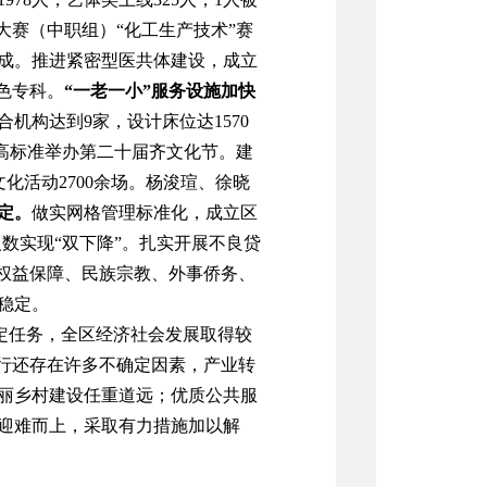
大赛（
中职组
）
“化工生产技术”赛
成。推进紧密型医共体建设，成立
色专科。
“一老一小”服务设施加快
合机构达到
9
家
，
设计床位
达
1570
高标准举办第二十届齐文化节。建
文化活动
2700
余场。杨浚瑄、徐晓
定
。
做实网格管理标准化，
成立区
人数实现
“双下降”
。
扎实开展不良贷
权益保障、民族宗教、外事侨务、
稳定
。
定任务，全区经济社会发展取得较
行
还
存在许多不确定因素，产业转
丽乡村
建设
任重道远
；
优质
公共服
迎难而上，采取有力措施加以解