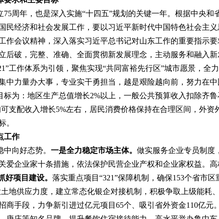
立
75
周年，
也
是深入实施
“
十四五
”
规划的关键一年。
根据中央和
国民经济和社会发展
工作，要
以习近平新时代中国特色社会主义
工作会议精神，深入落实习近平总书记对山东工作的重要指示要
立后破，完整、准确、全面贯彻新发展理念，主动服务和融入新
221”工作体系为引领，聚焦实现“共同富裕先行区”城市愿景，
集中力量办大事，专业实干勇担当，越是艰险越向前，努力在中
目标
为
：
地区生产总值增长
2
%
以上
，
一般公共预算收入
扣除齐鲁
均可支配收入增长
5
%
左右
，居民消费价格保持在合理区间，
外资
标。
点工作
稳中向好态势。
一
是全力稳定市场主体。
做实服务企业专员制度
关爱企业家十条措施，依法保护民营企业产权和企业家权益
。高
抓好项目建设。
落实重点项目
“321”
保障机制，确保
153
个省市区
大
土地供应
力度，
建立常态化银企对接机制，
积极争取上级能耗
招商手段，力争新引进过亿元项目
65
个、吸引省外资金
1
1
0
亿元
、唐庄
等
知名
品牌，
提升餐饮住宿
接待
能力
。
高水平举办鲁中车