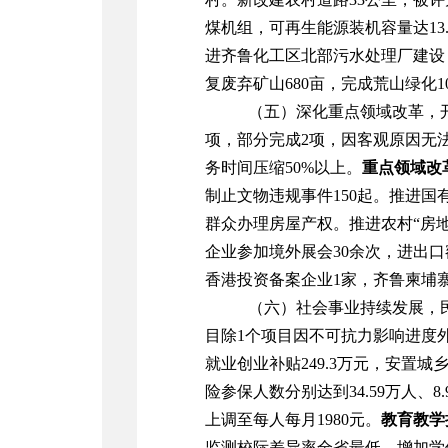
煤机组，可再生能源装机容量达
13
进齐鲁化工区北部污水处理厂建设
复废弃矿山
680
亩，完成荒山绿化
1
（五）深化重点领域改革，
项，部分完成
2
项，因客观原因无
务时间压缩
50%
以上。
重点领域改
制止文物违规事件
150
起。
推进国
群众办理房屋产权。推进农村“房
企业参加境外展会
30
余次，进出口
香港投资备案
企业
1
家
，
齐鲁柬埔
（六）社会事业持续发展，
目除
1
个项目因不可抗力影响进度
就业创业补贴
249.3
万元
，
安置城
险参保人数分别达到
34.59
万人、
8.
上调至
每人每月
1980
元。
教育
教学
监测校际差异率全省最低。增加学