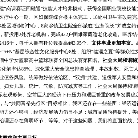
建
“岗课赛证四融通”技能人才培养模式，获得全国职业院校技能
医疗中心
一期
、区妇保院综合楼
主体完工，
1
8
处村卫生室
改建完
4
处区域诊断中心，
8
家乡镇卫生院全部派驻“业务院长”并成立特
，新投用
2
处养老机构，完成
422
户困难家庭适老化改造。
医养结
2416
个，每千人拥有托位数
提高到
3.95
个
。
文体事业更加丰富。
“
5+N
”基层综合性文化服务中心
8
处，组织“临淄之夏”等群众性
淄中学女篮获
高中篮球联赛
全国总决赛第四名
。
社会大局和谐稳
案化解率达
85%
。深化重大安全隐患排查治理，
事故起数、死亡
业债务风险。统筹做好
依法治区、
“
双拥
”
共建、退役军人安置和
、妇女儿童、统计、气象、防震减灾等
工作，社会大局保持和谐
际
宏观
形势、空前巨大的经济下行压力和艰巨繁重的改革发展稳
，与
“
共同富裕先行区
”
目标相比，我区还存在一些差距：经济运
能力还不够强，经济发展活力仍显不足；城市品质尚待提升，美
治理还存在薄弱环节
，
等等。对于这些问题，我们将直面挑战、
总体要求和主要目标