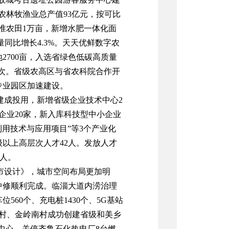
农林牧渔业总产值
93
亿元，按可比
准农田
1
万亩，新增水肥一体化面
量同比增长
4.3%
。天天优鲜数字农
地
2700
亩
，
入选省绿色低碳高质量
次。
省级农高区与省农科院合作开
专业园区
加速
建设
。
建成投用，
新增省级企业技术中心
2
企业
20
家，新入库科技型中小企业
利用技术与应用项目
”
等
3
个产业化
级以上
高层次人才
42
人。发放人才
人。
市设计》，城市空间布局更加明
中修
顺利完成。临淄大道内涝治理
车位
560
个、充电桩
1430
个、
5G
基站
村、金岭南村成功创建省级和美乡
中心，关停齐鲁石化热电厂
8
台燃