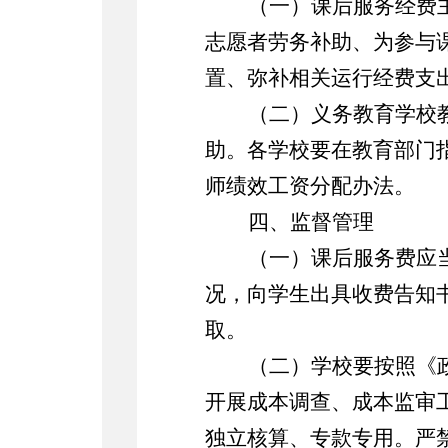
（
一
）
课后服务经费
志愿者劳务补助
、
为参与
置、弥补相关运行经费支
（
二
）
义务教育学校
助
。
各学校要
在教育部门
师绩效工资分配办法。
四、监督管理
（一）课后服务费应
况，向学生出具收费告知
取。
（
二
）
学校要按照
《
开展成本调查
、
成本监审
独立核算、专款专用。严