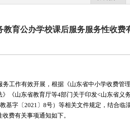
务教育公办学校课后服务服务性收费
服务工作有效开展，根据《山东省中小学收费管
法
》
《山东省教育厅等
4
部门关于印发
<
山东省义
教基字〔
202
1
〕
8
号）
等
相关
文件
规定，结合
临
性
收费有关事项通知如下。