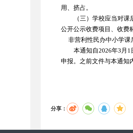
用、挤占。
（三）
学校应当对课
公开公示收费项目、收费
非营利性民办中小学课
本通知自
202
6
年
3
月
1
申报。
之前文件与本通知
分享：