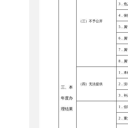
3
．危
4
．保
（三）不予公开
5
．属
6
．属
7
．属
8
．属
1
．本
（四）无法提供
2
．没
三、本
3
．补
年度办
1
．信
理结果
2
．重