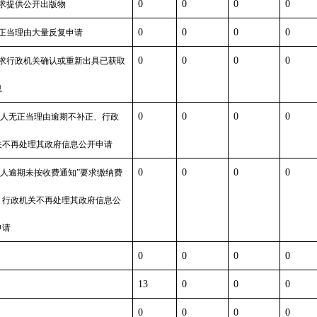
0
0
0
0
求提供公开出版物
0
0
0
0
正当理由大量反复申请
0
0
0
0
求行政机关确认或重新出具已获取
息
0
0
0
0
请人无正当理由逾期不补正、行政
关不再处理其政府信息公开申请
0
0
0
0
请人逾期未按收费通知
”
要求缴纳费
、行政机关不再处理其政府信息公
申请
0
0
0
0
他
13
0
0
0
0
0
0
0