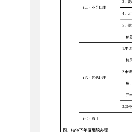
3
．要
（五）不予处理
4
．无
5
．要
信
1.
申
机
2.
申
（六）其他处理
用
开
3.
其
（七）总计
四、结转下年度继续办理