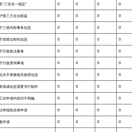
0
0
0
0
及
“
三安全一稳定
”
0
0
0
0
护第三方合法权益
0
0
0
0
于三类内部事务信息
0
0
0
0
于四类过程性信息
0
0
0
0
于行政执法案卷
0
0
0
0
于行政查询事项
0
0
0
0
机关不掌握相关政府信息
0
0
0
0
有现成信息需要另行制作
0
0
0
0
正后申请内容仍不明确
0
0
0
0
访举报投诉类申请
0
0
0
0
复申请