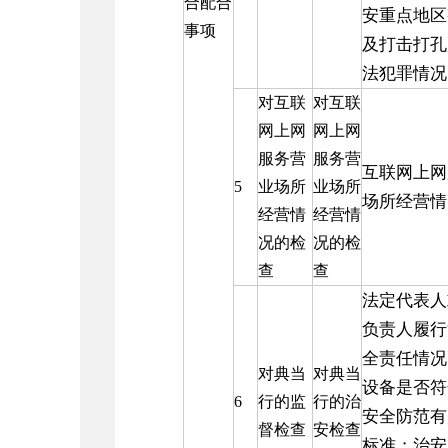
合配合
安重点地区
事项
及打击打孔
法犯罪情况
对互联
对互联
网上网
网上网
服务营
服务营
互联网上网
5
业场所
业场所
场所经营情
经营情
经营情
况的检
况的检
查
查
法定代表人
负责人履行
全责任情况
对典当
对典当
设备是否符
6
行的监
行的治
安全防范有
督检查
安检查
标准；治安