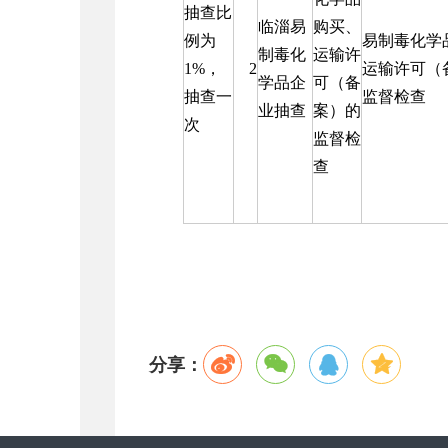
抽查比
临淄易
购买、
例为
易制毒化学
制毒化
运输许
1%，
2
运输许可（
学品企
可（备
抽查一
监督检查
业抽查
案）的
次
监督检
查
分享：