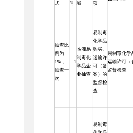
式
号
域
项
易制毒
化学品
抽查比
临淄易
购买、
例为
易制毒化学
制毒化
运输许
1%，
1
运输许可（
学品企
可（备
抽查一
监督检查
业抽查
案）的
次
监督检
查
易制毒
化学品