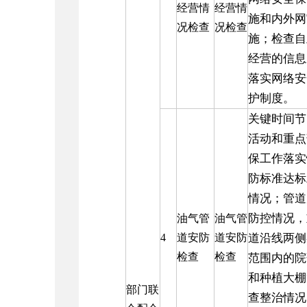
经营情
经营情
施和内外网
况检查
况检查
施；检查自
经营的信息
落实网络安
护制度。
关键时间节
活动和重点
保工作落实
防标准达标
情况；管道
防控情况，
油气管
油气管
4
道安防
道安防
道沿线两侧
检查
检查
范围内的院
和种植大棚
部门联
查整治情况