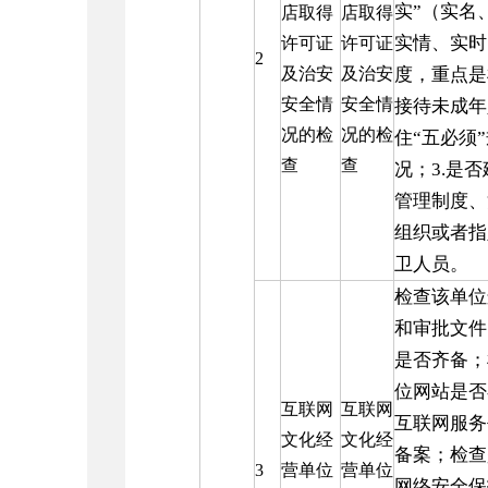
实”（实名
店取得
店取得
实情、实时
许可证
许可证
2
及治安
及治安
度，重点是
安全情
安全情
接待未成年
况的检
况的检
住“五必须
查
查
况；3.是
管理制度、
组织或者指
卫人员。
检查该单位
和审批文件
是否齐备；
位网站是否
互联网
互联网
互联网服务
文化经
文化经
备案；检查
3
营单位
营单位
网络安全保