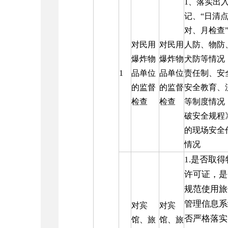
1、落实出
记、“日清
对、月检查
对民用
对民用
人防、物防
爆炸物
爆炸物
犬防等情况：
1
品单位
品单位
责任制、安
的监督
的监督
安全教育、
检查
检查
等制度情况：
破安全规程
的现场安全
情况
1.是否取
许可证，是
规范使用旅
管理信息系
对宾
对宾
否严格落实
馆、旅
馆、旅