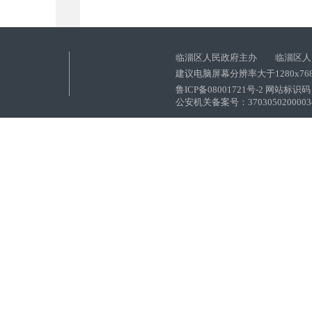
临淄区人民政府主办 临淄区人
建议电脑屏幕分辨率大于1280x76
鲁ICP备08001721号-2 网站标识码：
公安机关备案号：37030502000