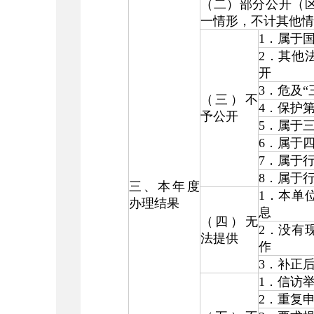
（二）部分公开（
一情形，不计其他情
1
．属于
2
．其他
开
3
．危及“
（三）不
4
．保护
予公开
5
．属于
6
．属于
7
．属于
8
．属于
三、本年度
1
．本单
办理结果
息
（四）无
2
．没有
法提供
作
3
．补正
1
．信访
2
．重复