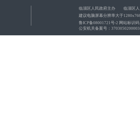
临淄区人民政府主办 临淄区人
建议电脑屏幕分辨率大于1280x76
鲁ICP备08001721号-2 网站标识码：
公安机关备案号：37030502000