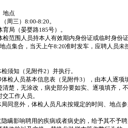
、地点
日（周三）8:00-8:20。
体育局（晏婴路
185号）。
体检范围人员持本人有效期内身份证或临时身份
地点集合，当天上
午
8:20准时发
车，应聘人员未
体检须知（见附件
2
）并执行。
印体检人员基本信息表（见附件
3
），由本人逐项
迹清楚，无涂改，病史部分要如实、逐项填齐，
时交工作人员。
教体局同意外，体检人员凡未按规定的时间、地点
有意隐瞒影响聘用的疾病或者病史的，给予其不予