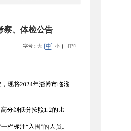
考察、体检公告
中
字号：
大
小
|
打印
定，现将
2024年淄博市临淄
由高分到低分按照
1:2的比
围”一栏标注“入围”的人员。