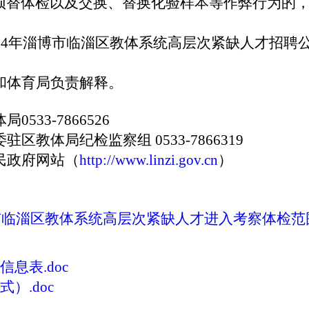
顶替体检以及交换、替换化验样本等作弊行为的
24年淄博市
临淄区教体
系统高层次紧缺人才招聘
和体育局负责解释。
体局
0533-7866526
委驻区教体局纪检监察组
0533-7866319
民政府网站（
http://www.linzi.gov.cn
）
博市临淄区教体系统高层次紧缺人才进入考察体检范围人
息表.doc
）.doc
临