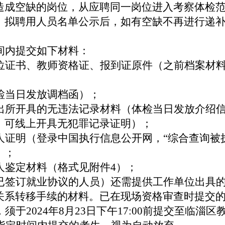
造成空缺的岗位，从应聘同一岗位进入考察体检
。拟聘用人员名单公示后，如有空缺不再进行递
间内提交如下材料：
位证书、教师资格证
、报到
证原件（之前档案材
检当日发放调档函）；
出所开具的无违法记录材料（体检当日发放介绍
，可线上开具无犯罪记录证明）；
人证明（登录中国执行信息公开网，
“综合查询被
）；
人鉴定材料（格式见附件
4
）；
已签订就业协议的人员）还需提供工作单位出具
关系转移手续的材料。已在现场资格审查时提交
，
须于
2024年8月23日下午17:00前提交至临淄