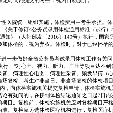
）。未在指定时间内提交的考生，视为自动放弃。
综合性医院统一组织实施，体检费用由考生承担。
》《关于修订<公务员录用体检通用标准（试行）
通知》（人社部发〔2016〕140号）执行，国
参加体检的，视为弃权。体检时，对于已经怀孕
关于进一步做好全省公务员考试录用体检工作有关
规定执行：“对心率、视力、听力、血压等项目达不
杂音、病理性心电图、病理性杂音、频发早搏（
当场复检。考生对非当日、非当场复检的体检项
日内，向体检实施机关提交复检申请，体检实施机
结论有疑问的，在接到体检结论通知之日起7日内
的项目。复检前，体检实施机关应对复检项目严格
为准。复检应另选体检医疗机构进行，复检医疗