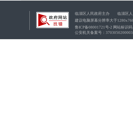
临淄区人民政府主办 临淄区人
建议电脑屏幕分辨率大于1280x76
鲁ICP备08001721号-2 网站标识码：
公安机关备案号：37030502000