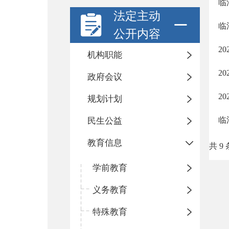
临
法定主动
临
公开内容
2
机构职能
2
政府会议
2
规划计划
临
民生公益
教育信息
共 9 
学前教育
义务教育
特殊教育