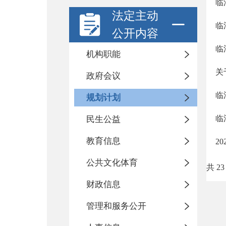
临
法定主动
临
公开内容
临
机构职能
关
政府会议
临
规划计划
临
民生公益
教育信息
2
公共文化体育
共 23
财政信息
管理和服务公开