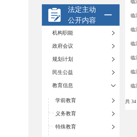
临
法定主动
临
公开内容
临
机构职能
临
政府会议
临
规划计划
临
民生公益
教育信息
临
学前教育
共 34
义务教育
特殊教育