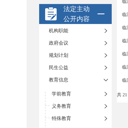
临
法定主动
临
公开内容
临
机构职能
临
政府会议
临
规划计划
临
民生公益
教育信息
临
学前教育
共 21
义务教育
特殊教育