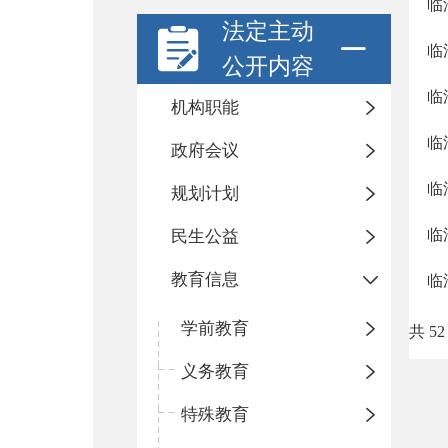
临
法定主动
临
公开内容
临
机构职能
临
政府会议
临
规划计划
临
民生公益
教育信息
临
学前教育
共 52
义务教育
特殊教育