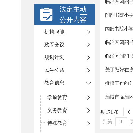
临淄区闻韶书
法定主动
闻韶书院小学
公开内容
闻韶书院小学2
机构职能
临淄区闻韶
政府会议
临淄区闻韶书
规划计划
关于做好在 
民生公益
教育信息
推报工作的
淄博市临淄区
学前教育
义务教育
共 171 条
到第
特殊教育