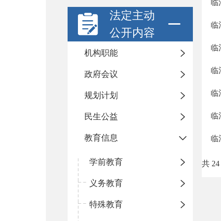
临
法定主动
临
公开内容
临
机构职能
临
政府会议
临
规划计划
临
民生公益
教育信息
临
学前教育
共 24
义务教育
特殊教育