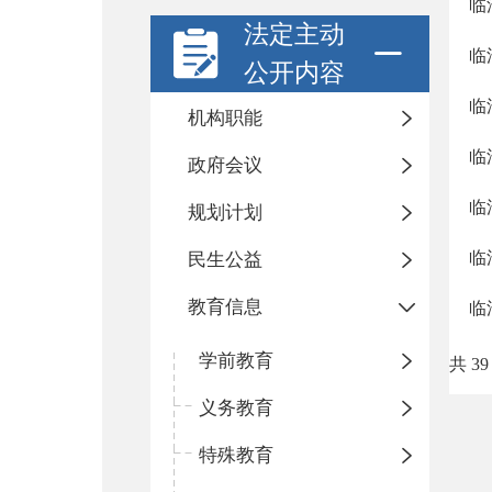
临
法定主动
临
公开内容
临
机构职能
临
政府会议
临
规划计划
临
民生公益
教育信息
临
学前教育
共 39
义务教育
特殊教育