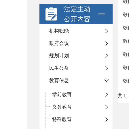
敬
法定主动
敬
公开内容
敬
机构职能
敬
政府会议
敬
规划计划
敬
民生公益
教育信息
敬
学前教育
共 11
义务教育
特殊教育