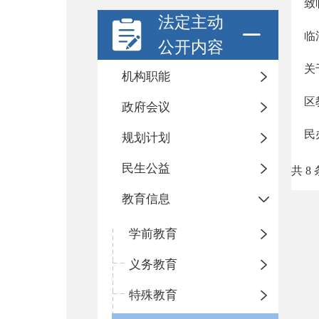
致
法定主动
临
公开内容
关
机构职能
区
政府会议
民
规划计划
民生公益
共 8 
教育信息
学前教育
义务教育
特殊教育