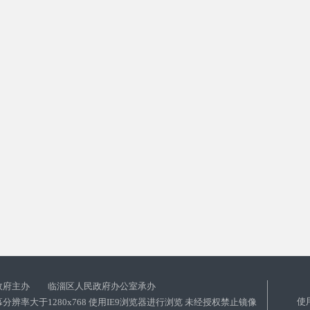
政府主办 临淄区人民政府办公室承办
使
分辨率大于1280x768 使用IE9浏览器进行浏览 未经授权禁止镜像