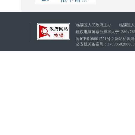
临淄区人民政府主办 临淄区人
建议电脑屏幕分辨率大于1280x76
鲁ICP备08001721号-2 网站标识码：
公安机关备案号：37030502000