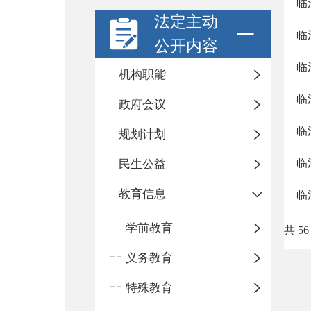
临
法定主动
临
公开内容
临
机构职能
临
政府会议
临
规划计划
临
民生公益
教育信息
临
学前教育
共 56
义务教育
特殊教育