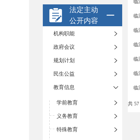
临
法定主动
临
公开内容
临
机构职能
临
政府会议
临
规划计划
临
民生公益
教育信息
临
学前教育
共 57
义务教育
特殊教育