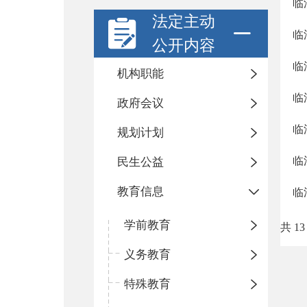
临
法定主动
临
公开内容
临
机构职能
临
政府会议
临
规划计划
临
民生公益
教育信息
临
学前教育
共 13
义务教育
特殊教育