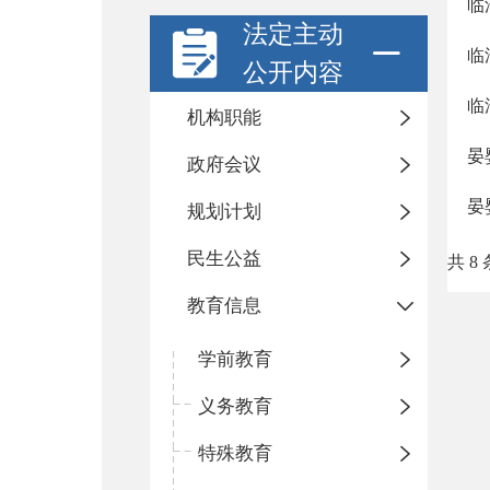
临
法定主动
临
公开内容
临
机构职能
晏
政府会议
晏
规划计划
民生公益
共 8 
教育信息
学前教育
义务教育
特殊教育