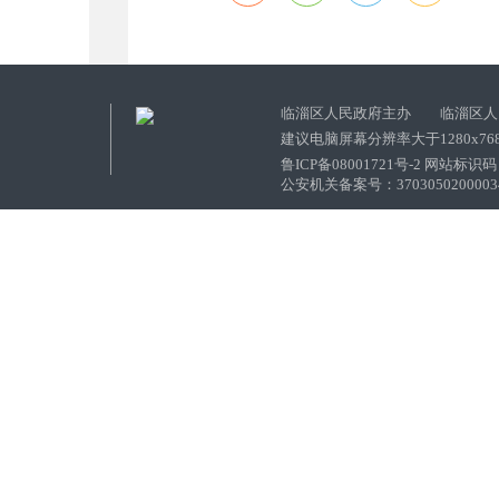
临淄区人民政府主办 临淄区人
建议电脑屏幕分辨率大于1280x76
鲁ICP备08001721号-2 网站标识码：
公安机关备案号：37030502000