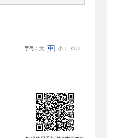
中
字号：
大
小
|
打印