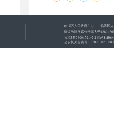
临淄区人民政府主办 临淄区人
建议电脑屏幕分辨率大于1280x76
鲁ICP备08001721号-2 网站标识码：
公安机关备案号：37030502000