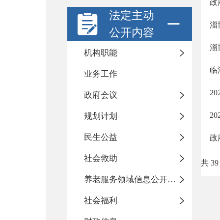
政
法定主动
淄
公开内容
淄
机构职能
临
业务工作
2
政府会议
2
规划计划
民生公益
政
社会救助
共 39
养老服务领域信息公开专栏
社会福利