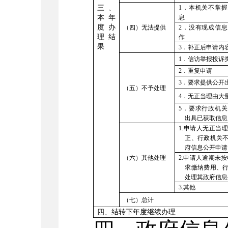
三、
1．本机关不掌
本年
息
度办
（四）无法提供
2．没有现成信
理结
作
果
3．补正后申请内
1．信访举报投诉
2．重复申请
3
．要求提供公开
（五）
不予处理
4．无正当理由大
5．要求行政机
出具已获取信息
1
.
申请人无正当
正、行政机关
府信息公开申请
（六）其他处理
2
.
申请人逾期未按
求缴纳费用、
处理其政府信息
3
.
其他
（七）总计
四、结转下年度继续办理