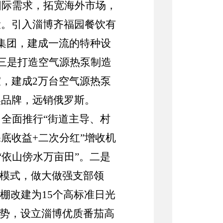
国际需求，拓宽海外市场，
设。引入淄博齐福园餐饮有
集团，建成一流的特种设
三是打造空气源热泵制造
室，建成
2
万台空气源热泵
昊品牌，远销俄罗斯。
。全面推行
“街道主导、村
底收益+二次分红”增收机
“依山傍水万亩田”。
二是
行模式，
做大做强支部领
棚改建为
15
个高标准日光
势，设立淄博优质番茄高