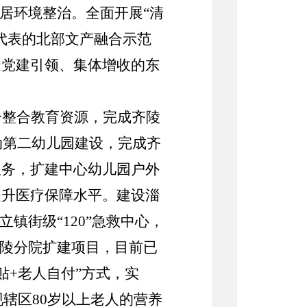
人居环境整治。全面开展“清
代表的北部文产融合示范
造
党建引领、集体增收的东
分整合教育资源，完成齐陵
动第二幼儿园建设，完成齐
服务，扩建中心幼儿园户外
提升医疗保障水平。建设淄
立镇街级
“
120
”急救中心，
齐陵分院扩建项目，目前已
贴+老人自付”方式，实
现辖区
80
岁以上老人的营养