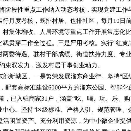
时将阶段性重点工作纳入动态考核，实现党建工作
实行月度考核，既排村居、也排社区，每月
10
日
、村集体增收、人居环境等重点工作开展常态化
比武贯穿工作全过程。
三是
严用考核。实行
“红黄
村两委待遇、驻村干部成绩、街道扶持力度、专业
面约束双发力，激发村居干事创业动力。
东部新城区。
一是繁荣发展淄东商业街。坚持
“
位，配套高标准建设
6000
平方的淄东公园、智能化
政策，已入驻商家
31
户，涵盖
“吃、喝、玩、乐、购
业中心。坚持“区级标准、严格入驻、规范管理、
盘活闲置资产、充分利用资源，为中小微企业提