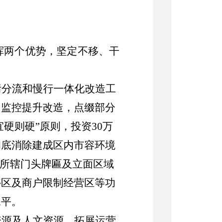
挥两
个
优势，
坚定不移、
干
污分流和慢行一体化改造工
、监控提升改造，点缀部分
宜硬则硬”原则，
投资
30
万
彻底消除建成区内市容环境
对所辖门头牌匾及立面区域
停区及商户限制经营区等功
水平。
资源及人文资源，拓展运营