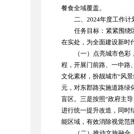
餐食全域覆盖。
二、
2024
年度工作计
任务目标：紧紧围绕
在实处，
为全面建设新时
（一）点亮城市色彩
程，开展
门前路、一中路
文化素材，扮靓城市
“风景
元，
对
东郡路实施道路绿
盲区。
三是按照
“政府主
进行统一提升改造，同时
能区域，有效消除视觉范
（二）推动文旅融合