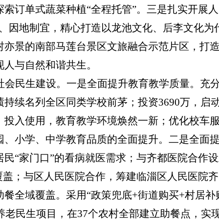
探索订单式蔬菜种植
“全程托管”。三是扎实开展
宜、因地制宜，精心打造以龙池文化、后李文化为
村亦景的南部马莲台景区文旅融合示范片区，
打
现人与自然
和谐共生。
社会民生建设。
一是全面提升教育教学质量。充
绩持续名列全区同类学校前茅
；
投资
3690
万，启
、投入使用，教育教学环境焕然一新
；
优化校车
园
、小学、
中学
教育品质的全面提升。二是全面
居民
“家门口”的看病就医需求；
与齐都医院合作设
全覆盖；与区人民医院合作，筹建临淄区人民医院
助餐全域覆盖。采用
“政策兜底+街道购买+村居补
的养老民生项目，在
37
个农村全部建立助餐点，
实