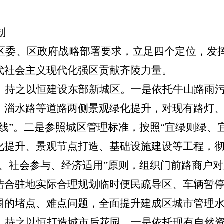
划
区委、区政府战略部署要求，
立足
四个
定位
，
发
代社会主义现代化强区贡献齐陵力量。
，持之以恒建设东部新城区。
一是
依托
牛山路雨
、淄水路等道路两侧景观绿化提升，
对现有路灯
线”。
二是
参照城区管理标准，按照
“宜绿则绿、
化提升、景观节点打造、基础设施建设等工程，
导、社会参与、经济适用”原则，组织门前路商户
结合驻地实际合理规划临时便民疏导区、车辆暂
围的堵点、难点问题，全面提升建成区城市管理
，持之以恒打造城市后花园。
一是
依托现有自然