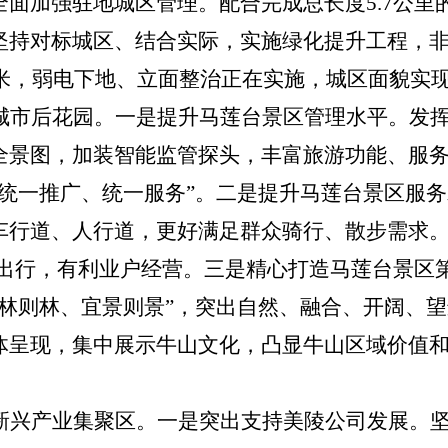
全面加强驻地城区管理。配合完成总长度
5
.
7
公里
坚持对标城区、结合实际，实施绿化提升工程，
米，弱电下地、立面整治正在实施，城区面貌实
城市后花园。
一是提升马莲台景区管理水平。发
全景图，加装智能监管探头，丰富旅游功能、服
、统一推广、统一服务”。二是提升马莲台景区服
车行道、人行道，更好满足群众骑行、散步需求
出行，有利业户经营。三是精心打造马莲台景区
宜林则林、宜景则景”，突出自然、融合、开阔、
体呈现
，
集中展示牛山文化
，凸显牛山区域价值
新兴产业集聚区。
一是
突出支持美陵公司发展。