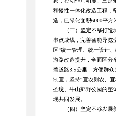
家
，拉动作用明显。
三是
和慢性一体化改造工程，
造，已绿化面积
6000
平方
（
三
）坚定不移打造
串点成线，完善智能导览
区
“统一管理、统一设计
游路改造提升，全面区分
盖道路
3
.
5
公里，方便群众
制宜，坚持
“宜农则农、
圣境、牛山郊野公园的整
现共同发展。
（
四
）坚定不移发展