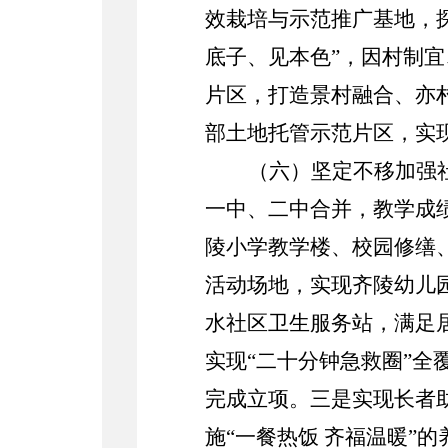
效栽培与示范推广基地，
底子、见本色”，因村制
片区，打造景村融合、亦
部土地托管示范片区
，
实
（
六
）坚定不移加强
一中、二中合并，教学成
陵小学教学楼、校园修缮
活动场地，实现
齐陵幼儿
水社区卫生服务站，满足
实现“二十分钟急救圈”
完成立项。
三是
实现长者
施
“一餐热饭 齐福温暖”