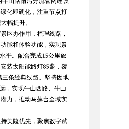
的牛山路雨污分流管网建设
非绿化即硬化，注重节点打
现大幅提升。
挥景区办作用，梳理线路，
务功能和体验功能，实现景
务水平。配合完成
15
公里旅
。安装太阳能路灯
85
盏，覆
第三条经典线路。坚持因地
望远，实现牛山西路、牛山
和潜力，推动马莲台全域实
坚持美陵优先，聚焦数字赋