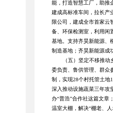
能，打造智慧工厂，助推
建成高标准车间，拉长产
限公司，建成全市首家云
备、环保检测室，利用闲
基地。支持齐昊新能源、
制造基地
；
齐昊新能源成
（
五
）坚定不移推动
委负责、鲁供管理、群众参
制，实现
28
个村托管土地
1
深入推动设施蔬菜三年攻
办
“普浩”合作社这篇文章
温室大棚，
解决
“棚老、人