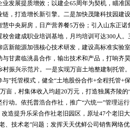
企业发展提质增效；以建企
65
周年为契机，瞄准
业链，打造增长新引擎。
二是
加快茂隆科技园建
智慧中央厨房，日产营养餐
5
万份
；
引入山东正诺
置校舍建成职业培训基地，月均培训可达
300
人。
柳店新能源加强核心技术研发，建设高标准实验
功与甘肃临洮县合作，输出技术和产品，打响齐
乡村振兴示范片。
一是实现万亩土地整建制托管
与”托管模式，健全“土地股份合作+全程托管+保
万亩，村集体收入均超
20
万元，打造独属齐陵的
坚行动。依托普浩合作社，推广
“六统一”管理运
；改造提升乐采合作社老旧园区，原址
47
个老旧大
老、技术老”问题
；发挥天天优鲜公司销售网络优