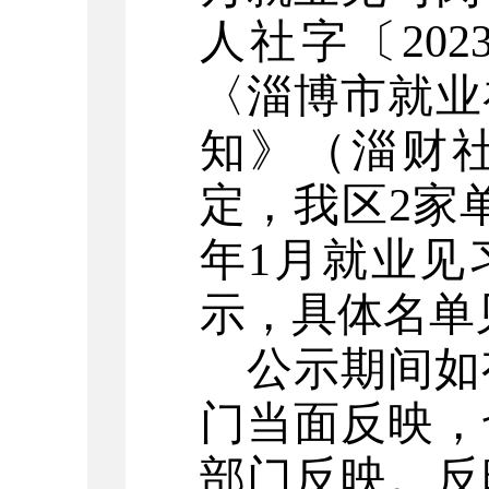
人社
字
〔
20
2
〈淄博市就业
知》（淄财
定，
我区
2
家
年
1
月
就业见
示，具体名单
公示期间如
门当面反映，
部门反映。反