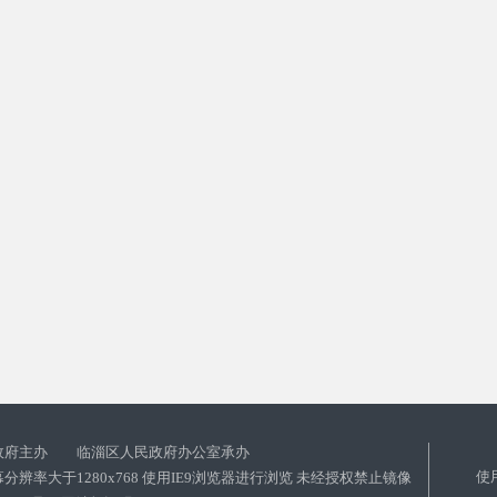
政府主办 临淄区人民政府办公室承办
使
分辨率大于1280x768 使用IE9浏览器进行浏览 未经授权禁止镜像