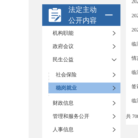
2
法定主动
2
公开内容
2
机构职能
临
政府会议
情
民生公益
临
社会保险
签
稳岗就业
临
财政信息
管理和服务公开
共 70
人事信息