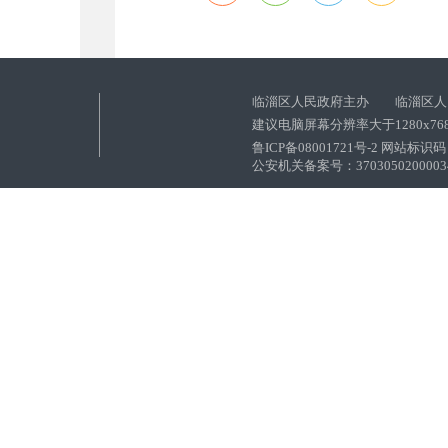
临淄区人民政府主办 临淄区人
建议电脑屏幕分辨率大于1280x76
鲁ICP备08001721号-2 网站标识码：
公安机关备案号：37030502000